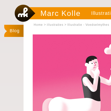
Marc Kolle
Illustrat
>
>
Home
illustraties
Illustratie - Voedselmythes
Blog