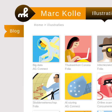
Marc Kolle
Illustrat
>
Home
illustraties
Blog
Big data
Thuiswerken Corona
Infectieziek
AG Connect
Folia
Folia
Slodderwetenschap
AI sturing
Online sca
Folia
AG Connect
Consumente