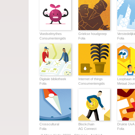
Voedselmythes
Griekse houdgreep
Verstedelijk
Consumentengids
Folia
Folia
Digitale bibliotheek
Internet of things
Loopbaan i
Folia
Consumentengids
Metaal Jour
Crosscultural
Blockchain
Drukte UvA
Folia
AG Connect
Folia