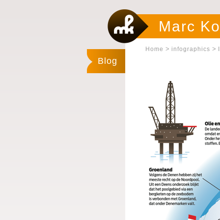
Marc Ko
>
>
Home
infographics
Blog