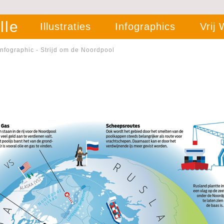
lle
Illustraties
Infographics
Vrij
Infographic - Strijd om de Noordpool